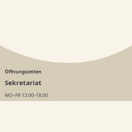
Öffnungszeiten
Sekretariat
MO–FR 13.00–18.00
(ausser in den
Ferien
)
Tanzschule
MO–FR 18.00–22.00