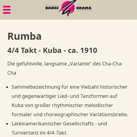
Menü
Menü
Menü
Paartanz
Geschichte
Bildgalerien
Rumba
Senioren
Philosophie
Dies & Das
4/4 Takt - Kuba - ca. 1910
Mama in Motion
Gesundheit
Member
Die gefühlvolle, langsame „Variante“ des Cha-Cha-
Cha
Anlässe, Privatkurse, Privatunterricht
Goodies
Member
Sammelbezeichnung für eine Vielzahl historischer
Member
Goodies
Shop
und gegenwärtiger Lied- und Tanzformen auf
Kuba von großer rhythmischer melodischer
Goodies
Danceorama Bern
Shop
formaler und choreographischer Variationsbreite.
Lateinamerikanischer Gesellschafts - und
Danceorama Bern
Shop
Turniertanz im
4
/
4
-Takt.