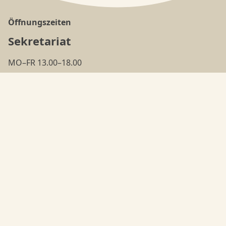
Öffnungszeiten
Sekretariat
MO–FR 13.00–18.00
(ausser in den
Ferien
)
Tanzschule
MO–FR 18.00–22.00
Adresse
Nyffeler's Danceorama
Bielstrasse 95
4500 Solothurn