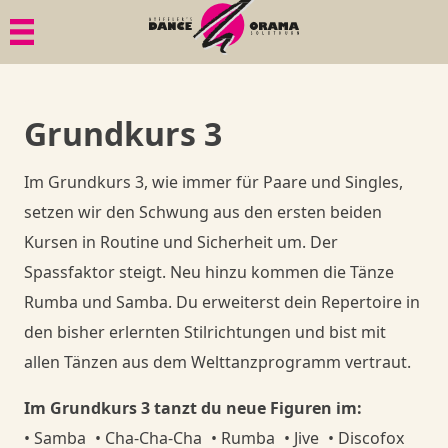
Menü
Menü
Menü
Geschichte
Bildgalerien
1. Tanzkurs
Grundkurs 3
Philosophie
Dies & Das
Tänze
Im Grundkurs 3, wie immer für Paare und Singles,
Gesundheit
Ball-Knigge
Member
setzen wir den Schwung aus den ersten beiden
Kursen in Routine und Sicherheit um. Der
Quadrille
Goodies
Member
Spassfaktor steigt. Neu hinzu kommen die Tänze
Rumba und Samba. Du erweiterst dein Repertoire in
Goodies
Member
Shop
den bisher erlernten Stilrichtungen und bist mit
allen Tänzen aus dem Welttanzprogramm vertraut.
Goodies
Danceorama Bern
Shop
Im Grundkurs 3 tanzt du neue Figuren im:
Danceorama Bern
Shop
Samba
Cha-Cha-Cha
Rumba
Jive
Discofox