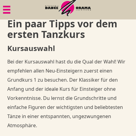
Menü
Menü
Menü
Ein paar Tipps vor dem
Paartanz
Geschichte
Bildgalerien
ersten Tanzkurs
Senioren
Philosophie
Dies & Das
Kursauswahl
Mama in Motion
Gesundheit
Member
Bei der Kursauswahl hast du die Qual der Wahl! Wir
empfehlen allen Neu-Einsteigern zuerst einen
Anlässe, Privatkurse, Privatunterricht
Goodies
Member
Grundkurs 1 zu besuchen. Der Klassiker für den
Anfang und der ideale Kurs für Einsteiger ohne
Member
Goodies
Shop
Vorkenntnisse. Du lernst die Grundschritte und
einfache Figuren der wichtigsten und beliebtesten
Goodies
Danceorama Bern
Shop
Tänze in einer entspannten, ungezwungenen
Atmosphäre.
Danceorama Bern
Shop