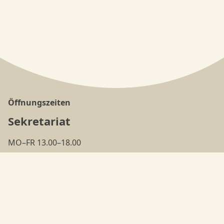
Öffnungszeiten
Sekretariat
MO–FR 13.00–18.00
(ausser in den
Ferien
)
Tanzschule
MO–FR 18.00–22.00