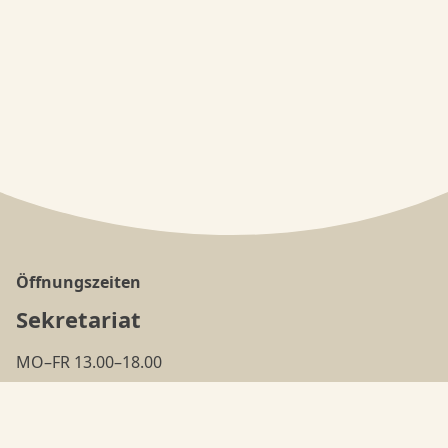
Öffnungszeiten
Sekretariat
MO–FR 13.00–18.00
(ausser in den
Ferien
)
Tanzschule