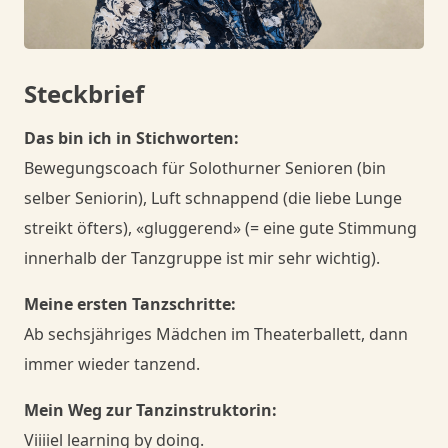
Danceorama Bern
Danceorama Bern
Steckbrief
Das bin ich in Stichworten:
Bewegungscoach für Solothurner Senioren (bin
selber Seniorin), Luft schnappend (die liebe Lunge
streikt öfters), «gluggerend» (= eine gute Stimmung
innerhalb der Tanzgruppe ist mir sehr wichtig).
Meine ersten Tanzschritte:
Ab sechsjähriges Mädchen im Theaterballett, dann
immer wieder tanzend.
Mein Weg zur Tanzinstruktorin:
Viiiiel learning by doing.