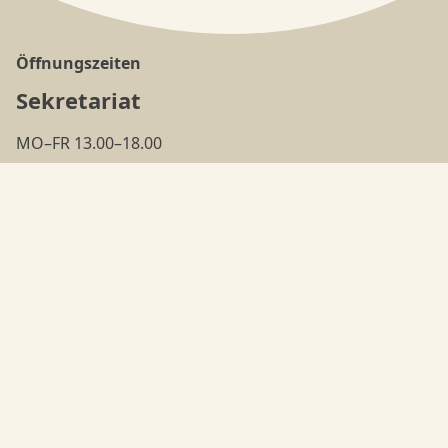
Öffnungszeiten
Sekretariat
MO–FR 13.00–18.00
(ausser in den
Ferien
)
Tanzschule
MO–FR 18.00–22.00
Adresse
Nyffeler's Danceorama
Bielstrasse 95
4500 Solothurn