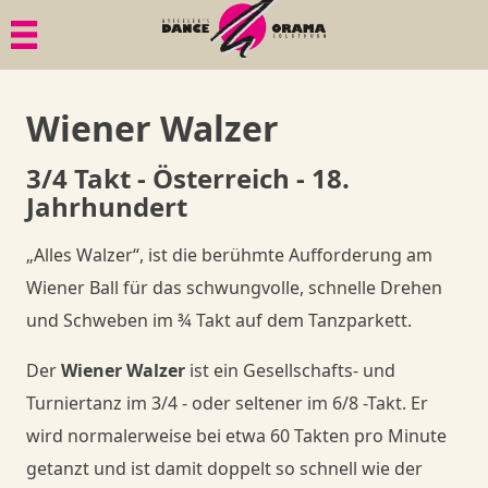
Menü
Menü
Menü
Paartanz
Geschichte
Bildgalerien
Wiener Walzer
Senioren
Philosophie
Dies & Das
3/4 Takt - Österreich - 18.
Jahrhundert
Mama in Motion
Gesundheit
Member
„Alles Walzer“, ist die berühmte Aufforderung am
Anlässe, Privatkurse, Privatunterricht
Goodies
Member
Wiener Ball für das schwungvolle, schnelle Drehen
und Schweben im ¾ Takt auf dem Tanzparkett.
Member
Goodies
Shop
Der
Wiener Walzer
ist ein Gesellschafts- und
Goodies
Turniertanz im 3/4 - oder seltener im
6
/
8
-Takt. Er
Danceorama Bern
Shop
wird normalerweise bei etwa 60 Takten pro Minute
Danceorama Bern
Shop
getanzt und ist damit doppelt so schnell wie der