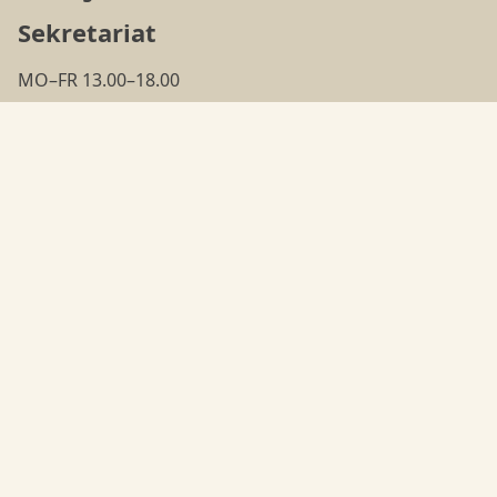
Sekretariat
MO–FR 13.00–18.00
(ausser in den
Ferien
)
Tanzschule
MO–FR 18.00–22.00
Adresse
Nyffeler's Danceorama
Bielstrasse 95
4500 Solothurn
032 623 54 10
info@danceorama.ch