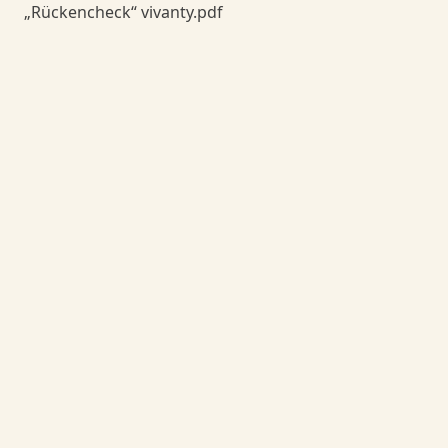
„Rückencheck“ vivanty.pdf
Danceorama Bern
Danceorama Bern