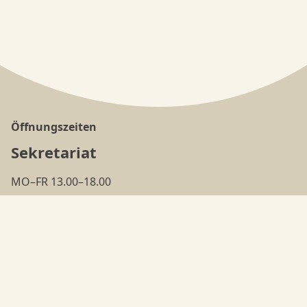
Öffnungszeiten
Sekretariat
MO–FR 13.00–18.00
(ausser in den
Ferien
)
Tanzschule
MO–FR 18.00–22.00
Adresse