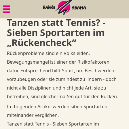
Menü
Menü
Menü
Menü
Tanzen statt Tennis? -
Paartanz
Geschichte
Bildgalerien
1. Tanzkurs
Sieben Sportarten im
Senioren
Philosophie
Dies & Das
Tänze
„Rückencheck“
Rückenprobleme sind ein Volksleiden.
Mama in Motion
Gesundheit
Ball-Knigge
Member
Bewegungsmangel ist einer der Risikofaktoren
dafür. Entsprechend hilft Sport, um Beschwerden
Anlässe, Privatkurse, Privatunterricht
Quadrille
Goodies
Member
vorzubeugen oder sie zumindest zu lindern - doch
nicht alle Disziplinen und nicht jede Art, sie zu
Member
Goodies
Member
Shop
betreiben, sind gleichermaßen gut für den Rücken.
Goodies
Goodies
Im folgenden Artikel werden siben Sportarten
Danceorama Bern
Shop
miteinander verglichen.
Danceorama Bern
Shop
Shop
Tanzen statt Tennis - Sieben Sportarten im