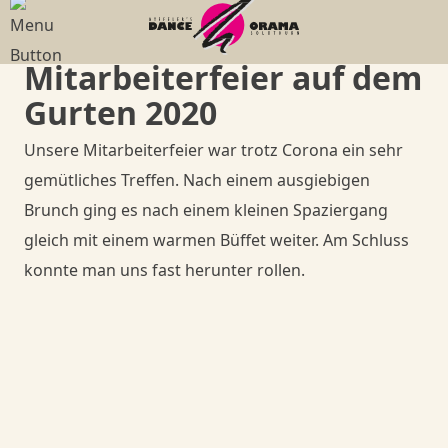
Menü
Menü
Menü
Menü
Mitarbeiterfeier auf dem
Paartanz
Geschichte
Bildgalerien
1. Tanzkurs
Gurten 2020
Senioren
Philosophie
Dies & Das
Tänze
Unsere Mitarbeiterfeier war trotz Corona ein sehr
gemütliches Treffen. Nach einem ausgiebigen
Mama in Motion
Gesundheit
Ball-Knigge
Member
Brunch ging es nach einem kleinen Spaziergang
gleich mit einem warmen Büffet weiter. Am Schluss
Anlässe, Privatkurse, Privatunterricht
Quadrille
Goodies
Member
konnte man uns fast herunter rollen.
Member
Goodies
Member
Shop
Goodies
Goodies
Danceorama Bern
Shop
Danceorama Bern
Shop
Shop