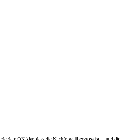
urde dem OK klar, dass die Nachfrage übergross ist… und die