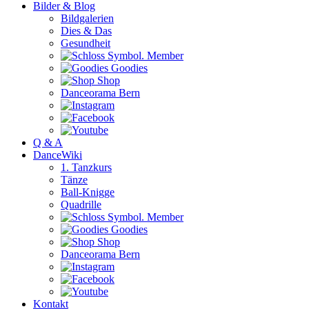
Bilder & Blog
Bildgalerien
Dies & Das
Gesundheit
Member
Goodies
Shop
Danceorama Bern
Q & A
DanceWiki
1. Tanzkurs
Tänze
Ball-Knigge
Quadrille
Member
Goodies
Shop
Danceorama Bern
Kontakt