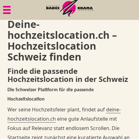
Menü
Menü
Menü
Menü
Deine-
Paartanz
Geschichte
Bildgalerien
1. Tanzkurs
hochzeitslocation.ch –
Senioren
Philosophie
Dies & Das
Tänze
Hochzeitslocation
Schweiz finden
Mama in Motion
Gesundheit
Ball-Knigge
Member
Finde die passende
Hochzeitslocation in der Schweiz
Anlässe, Privatkurse, Privatunterricht
Quadrille
Goodies
Member
Die Schweizer Plattform für die passende
Member
Goodies
Member
Shop
Hochzeitslocation
Wer seine Hochzeitsfeier plant, findet auf
deine-
Goodies
Goodies
Danceorama Bern
Shop
hochzeitslocation.ch
eine gute Anlaufstelle mit
Fokus auf Relevanz statt endlosem Scrollen. Die
Danceorama Bern
Shop
Shop
Startseite zeigt zunächst eine kuratierte Auswahl an