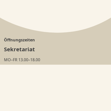
Öffnungszeiten
Sekretariat
MO–FR 13.00–18.00
(ausser in den
Ferien
)
Tanzschule
MO–FR 18.00–22.00
Adresse