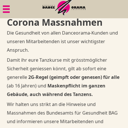
Menü
Menü
Menü
Menü
Corona Massnahmen
Paartanz
Geschichte
Bildgalerien
1. Tanzkurs
Die Gesundheit von allen Danceorama-Kunden und
Senioren
Philosophie
Dies & Das
Tänze
unseren Mitarbeitenden ist unser wichtigster
Anspruch.
Mama in Motion
Gesundheit
Ball-Knigge
Member
Damit ihr eure Tanzkurse mit grösstmöglicher
Sicherheit geniessen könnt, gilt ab sofort eine
Anlässe, Privatkurse, Privatunterricht
Quadrille
Goodies
Member
generelle
2G-Regel (geimpft oder genesen) für alle
(ab 16 Jahren) und
Maskenpflicht im ganzen
Member
Goodies
Member
Shop
Gebäude, auch während des Tanzens.
Wir halten uns strikt an die Hinweise und
Goodies
Goodies
Danceorama Bern
Shop
Massnahmen des Bundesamts für Gesundheit BAG
und informieren unsere Mitarbeitenden und
Danceorama Bern
Shop
Shop