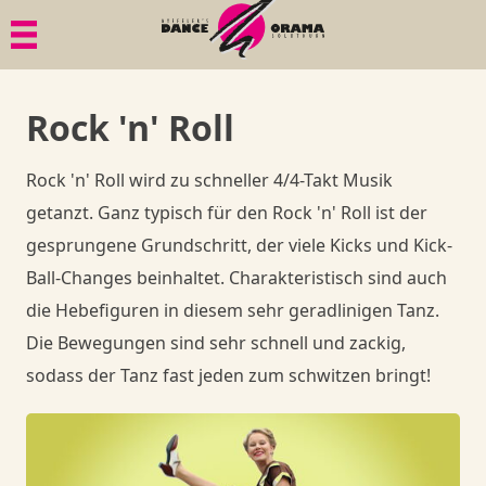
Menü
Menü
Menü
Geschichte
Bildgalerien
1. Tanzkurs
Rock 'n' Roll
Philosophie
Dies & Das
Tänze
Rock 'n' Roll wird zu schneller 4/4-Takt Musik
Gesundheit
Ball-Knigge
Member
getanzt. Ganz typisch für den Rock 'n' Roll ist der
gesprungene Grundschritt, der viele Kicks und Kick-
Quadrille
Goodies
Member
Ball-Changes beinhaltet. Charakteristisch sind auch
die Hebefiguren in diesem sehr geradlinigen Tanz.
Goodies
Member
Shop
Die Bewegungen sind sehr schnell und zackig,
sodass der Tanz fast jeden zum schwitzen bringt!
Goodies
Danceorama Bern
Shop
Danceorama Bern
Shop