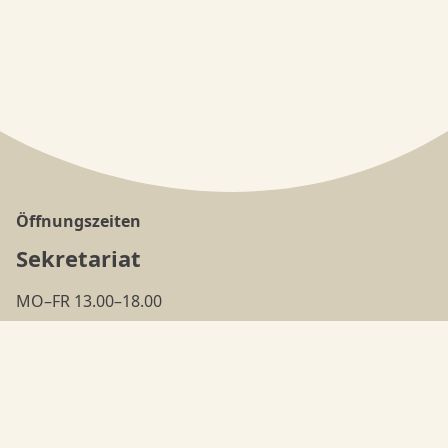
Öffnungszeiten
Sekretariat
MO–FR 13.00–18.00
(ausser in den
Ferien
)
Tanzschule
MO–FR 18.00–22.00