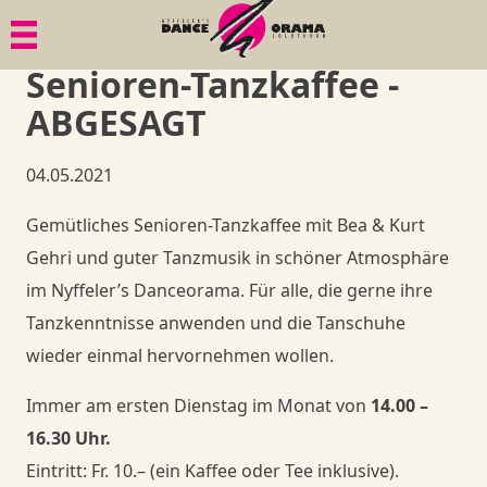
Menü
Menü
Menü
Menü
Senioren-Tanzkaffee -
Paartanz
Geschichte
Bildgalerien
1. Tanzkurs
ABGESAGT
Senioren
Philosophie
Dies & Das
Tänze
04.05.2021
Mama in Motion
Gesundheit
Ball-Knigge
Member
Gemütliches Senioren-Tanzkaffee mit Bea & Kurt
Gehri und guter Tanzmusik in schöner Atmosphäre
Anlässe, Privatkurse, Privatunterricht
Quadrille
Goodies
Member
im Nyffeler’s Danceorama. Für alle, die gerne ihre
Tanzkenntnisse anwenden und die Tanschuhe
Member
Goodies
Member
Shop
wieder einmal hervornehmen wollen.
Goodies
Goodies
Danceorama Bern
Shop
Immer am ersten Dienstag im Monat von
14.00 –
16.30 Uhr.
Danceorama Bern
Shop
Shop
Eintritt: Fr. 10.– (ein Kaffee oder Tee inklusive).