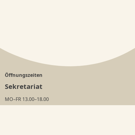
Öffnungszeiten
Sekretariat
MO–FR 13.00–18.00
(ausser in den
Ferien
)
Tanzschule
MO–FR 18.00–22.00