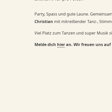
Danceorama Bern
Danceorama Bern
Party, Spass und gute Laune. Gemeinsam 
Christian
mit mitreißender Tanz-, Stimm
Viel Platz zum Tanzen und super Musik 
Melde dich
hier
an. Wir freuen uns auf