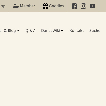
hop
Member
Goodies
er & Blog
Q & A
DanceWiki
Kontakt
Suche