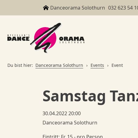
Menü
Menü
Menü
Menü
Danceorama Solothurn
032 623 54 1
Paartanz
Geschichte
Bildgalerien
1. Tanzkurs
Senioren
Philosophie
Dies & Das
Tänze
Mama in Motion
Gesundheit
Ball-Knigge
Member
Du bist hier:
Danceorama Solothurn
Events
Event
Anlässe, Privatkurse, Privatunterricht
Quadrille
Goodies
Member
Samstag Tan
Member
Goodies
Member
Shop
30.04.2022 20:00
Goodies
Goodies
Danceorama Bern
Shop
Danceorama Solothurn
Danceorama Bern
Shop
Shop
Eintritt: Fr. 15.- pro Person