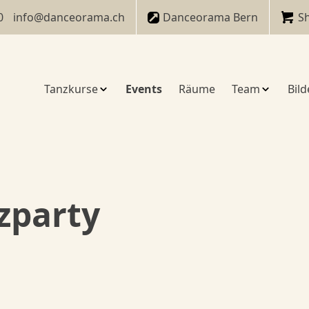
0
info@danceorama.ch
Danceorama Bern
S
Tanzkurse
Events
Räume
Team
Bild
zparty