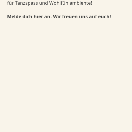
für Tanzspass und Wohlfühlambiente!
Danceorama Bern
Danceorama Bern
Melde dich
hier
an. Wir freuen uns auf euch!