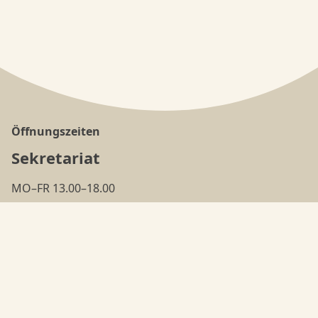
Öffnungszeiten
Sekretariat
MO–FR 13.00–18.00
(ausser in den
Ferien
)
Tanzschule
MO–FR 18.00–22.00
Adresse