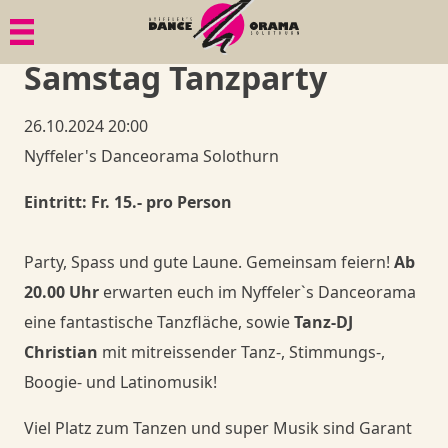
Menü
Menü
Menü
Menü
Samstag Tanzparty
Paartanz
Geschichte
Bildgalerien
1. Tanzkurs
26.10.2024 20:00
Senioren
Philosophie
Dies & Das
Tänze
Nyffeler's Danceorama Solothurn
Mama in Motion
Gesundheit
Ball-Knigge
Member
Eintritt: Fr. 15.- pro Person
Anlässe, Privatkurse, Privatunterricht
Quadrille
Goodies
Member
Party, Spass und gute Laune. Gemeinsam feiern!
Ab
20.00 Uhr
erwarten euch im Nyffeler`s Danceorama
Member
Goodies
Member
Shop
eine fantastische Tanzfläche, sowie
Tanz-DJ
Christian
mit mitreissender Tanz-, Stimmungs-,
Goodies
Goodies
Danceorama Bern
Shop
Boogie- und Latinomusik!
Viel Platz zum Tanzen und super Musik sind Garant
Danceorama Bern
Shop
Shop