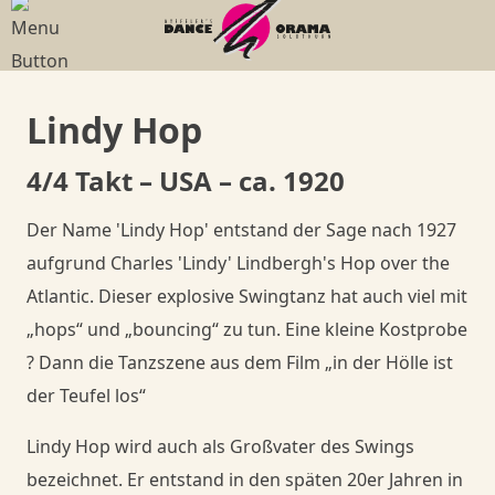
Menü
Menü
Menü
Paartanz
Geschichte
Bildgalerien
Lindy Hop
Senioren
Philosophie
Dies & Das
4/4 Takt – USA – ca. 1920
Mama in Motion
Gesundheit
Member
Der Name 'Lindy Hop' entstand der Sage nach 1927
aufgrund Charles 'Lindy' Lindbergh's Hop over the
Anlässe, Privatkurse, Privatunterricht
Goodies
Member
Atlantic. Dieser explosive Swingtanz hat auch viel mit
„hops“ und „bouncing“ zu tun. Eine kleine Kostprobe
Member
Goodies
Shop
? Dann die Tanzszene aus dem Film „in der Hölle ist
der Teufel los“
Goodies
Danceorama Bern
Shop
Lindy Hop wird auch als Großvater des Swings
Danceorama Bern
Shop
bezeichnet. Er entstand in den späten 20er Jahren in