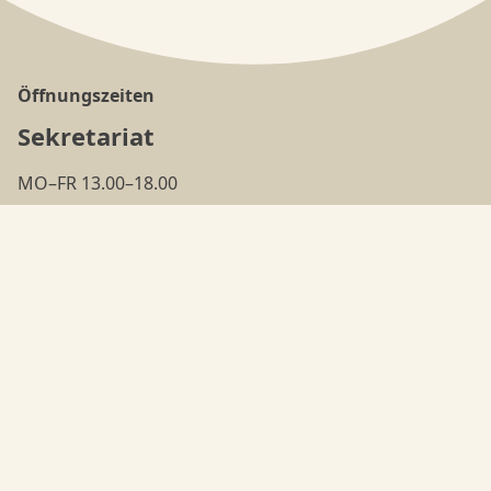
Öffnungszeiten
Sekretariat
MO–FR 13.00–18.00
(ausser in den
Ferien
)
Tanzschule
MO–FR 18.00–22.00
Adresse
Nyffeler's Danceorama
Bielstrasse 95